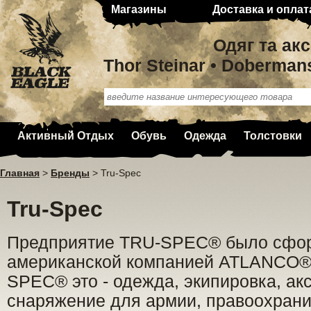
Магазины
Доставка и оплат
Одяг та ак
Thor Steinar • Doberman
Активный Отдых
Обувь
Одежда
Толстовки
Главная
>
Бренды
>
Tru-Spec
Tru-Spec
Предприятие TRU-SPEC® было сфо
американской компанией ATLANCO® в
SPEC® это - одежда, экипировка, ак
снаряжение для армии, правоохран