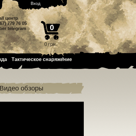
Вход
all центр
67) 779 76 05
0
iber telegram
0 грн.
жда
Тактическое снаряжение
Видео обзоры