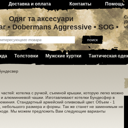
Доставка и оплата
Контакты
Помощь
Одяг та аксесуари
C
(0
ar • Dobermans Aggressive • SOG •
v
жда
Толстовки
Мужские куртки
Тактическая оде
бундесвер
 частей: котелка с ручкой, съемной крышки, которую легко можно
ы и алюминиевой чашки. Изготавливают котелки Бундесфер в
юминия. Стандартный армейский оливковый цвет. Объем - 1
са, небольшого размера и формы. Так же станет не заменимым не
 походе. Мы можем предложить Вам следующие варианты