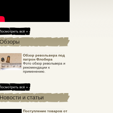
Посмотреть всё »
Обзоры
Куртка Brandit
Куртка Brandit
Куртка Brandit
Ку
Grid Camo
Frontzip
Frontzip
MA
Обзор револьвера под
Windbreaker
Windbreaker
H
патрон Флобера
Navy
Black
Bl
Фото обзор револьвера и
рекомендации к
применению.
Посмотреть всё »
Новости и статьи
Поступление товаров от