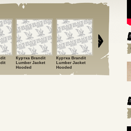
dit
Куртка Brandit
Куртка Brandit
Куртка Brandit
dit
Lumber Jacket
Lumber Jacket
Lumber Jacket
Hooded
Hooded
Hooded
ve
Red/Black
Black/Grey
Black/Blue