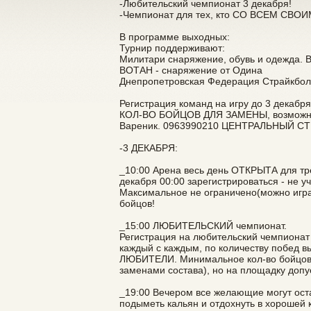
-Любительский чемпионат 3 декабря!
-Чемпионат для тех, кто СО ВСЕМ СВОИМ
В программе выходных:
Турнир поддерживают:
Милитари снаряжение, обувь и одежда. B
ВОТАН - снаряжение от Одина
Днепропетровская Федерация Страйкбо
Регистрация команд на игру до 3 декаб
КОЛ-ВО БОЙЦОВ ДЛЯ ЗАМЕНЫ, возможна и
Вареник. 0963990210 ЦЕНТРАЛЬНЫЙ 
-3 ДЕКАБРЯ:
_10:00 Арена весь день ОТКРЫТА для тр
декабря 00:00 зарегистрироваться - не у
Максимальное не ограничено(можно играт
бойцов!
_15:00 ЛЮБИТЕЛЬСКИЙ чемпионат.
Регистрация на любительский чемпионат
каждый с каждым, по количеству побед в
ЛЮБИТЕЛИ. Минимальное кол-во бойцов в
заменами состава), но на площадку допу
_19:00 Вечером все желающие могут оста
подыметь кальян и отдохнуть в хорошей 