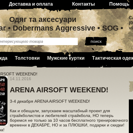
Доставка и оплата
Контакты
Помощь
Одяг та аксесуари
C
(0
ar • Dobermans Aggressive • SOG •
v
жда
Толстовки
Мужские куртки
Тактическая оде
IRSOFT WEEKEND!
14.11.2016
ARENA AIRSOFT WEEKEND!
3-4 декабря ARENA AIRSOFT WEEKEND!
Как и обещали, запускаем масштабный проект для
страйкболистов и любителей страйкбола, НО теперь
боремся не только за 10 часов бесплатного тренировочного
времени в ДЕКАБРЕ, НО и за ПЛЮШКИ, подарки и скидки!
ча!