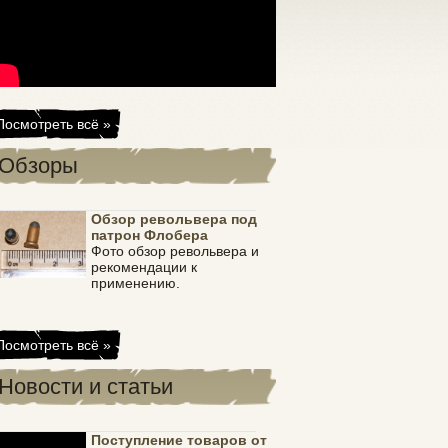
Посмотреть всё »
Обзоры
Обзор револьвера под
патрон Флобера
Фото обзор револьвера и
рекомендации к
применению.
Посмотреть всё »
Новости и статьи
Поступление товаров от