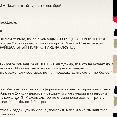
 + Пистолетный турнир 4 декабря!
lackEagle.
ла
ря включительно, взнос с команды 200 грн (НЕОГРАНИЧЕННОЕ
гра 2 составами, уточнять у оргов: Микита Соломонович
СТРАЙКБОЛЬНЫЙ ПОЛИГОН ARENA.ORG.UA
енировок команд ЗАЯВЛЕННЫХ на турнир, все кто не успеет до 3
частвуют. Минимальное кол-во бойцов в команде- 3.
ь с заменами состава), но на площадку допускается не более 4
 не обязательна, можно оформиться на месте, играем по схеме
ыбираем 2-х финалистов и решаем кто же лучший в категории
 команде- 3. Максимальное не ограничено(можно играть с
скается не более 4 бойцов!
ться и отдохнуть на Арене, пожарить мяса и выпить напитков,
компании.