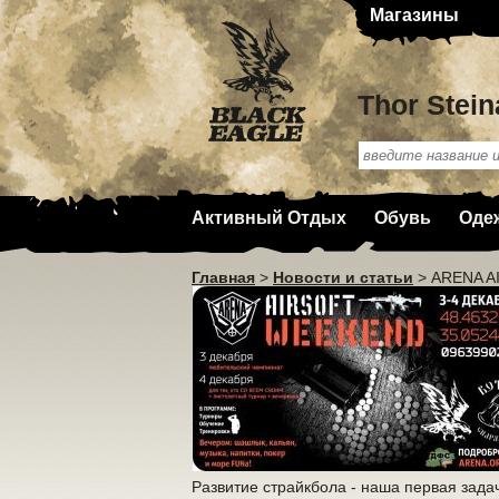
Магазины
Thor Stein
Активный Отдых
Обувь
Оде
Главная
>
Новости и статьи
>
ARENA A
Развитие страйкбола - наша первая зада