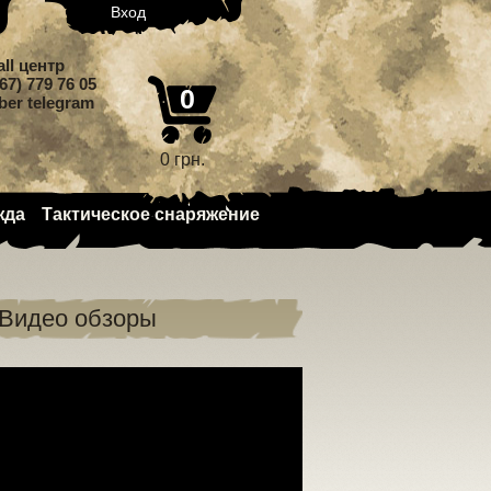
Вход
all центр
67) 779 76 05
0
iber telegram
0 грн.
жда
Тактическое снаряжение
Видео обзоры