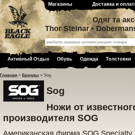
Магазины
Доставка и оплат
Одяг та ак
Thor Steinar • Doberman
Активный Отдых
Обувь
Одежда
Толстовки
Главная
>
Бренды
>
Sog
Sog
Ножи от известног
производителя SOG
Американская фирма SOG Specialty K