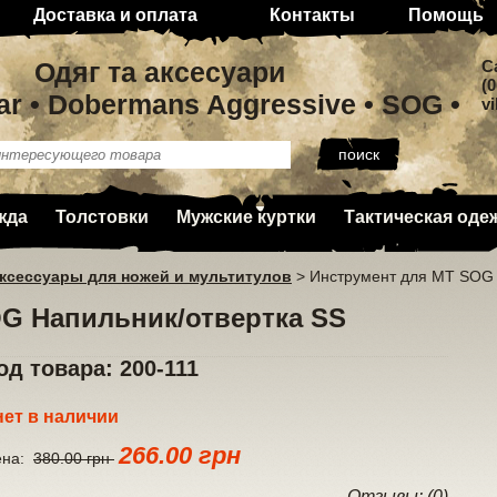
Доставка и оплата
Контакты
Помощь
Одяг та аксесуари
C
(0
ar • Dobermans Aggressive • SOG •
v
жда
Толстовки
Мужские куртки
Тактическая оде
ксессуары для ножей и мультитулов
>
Инструмент для МТ SOG 
G Напильник/отвертка SS
од товара: 200-111
нет в наличии
266.00 грн
ена:
380.00 грн
Отзывы: (0)