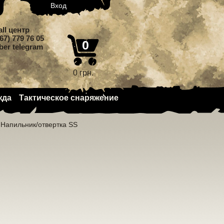
Вход
all центр
67) 779 76 05
0
iber telegram
0 грн.
жда
Тактическое снаряжение
Напильник/отвертка SS