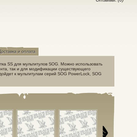
Доставка и оплата
тка SS для мультитулов SOG. Можно использовать
ента, так и для модификации существующего
одойдет к мультитулам серий SOG PowerLock, SOG