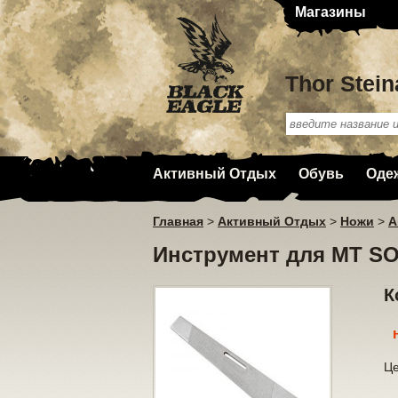
Магазины
Thor Stein
Активный Отдых
Обувь
Оде
Главная
>
Активный Отдых
>
Ножи
>
А
Инструмент для МТ SO
К
Ц