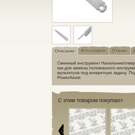
Фотографии
Отзывы
Описание
Сменный инструмент Напильник/отвер
как для замены поломанного инструм
мультитула под конкретную задачу. П
PowerAssist.
С этим товаром покупают