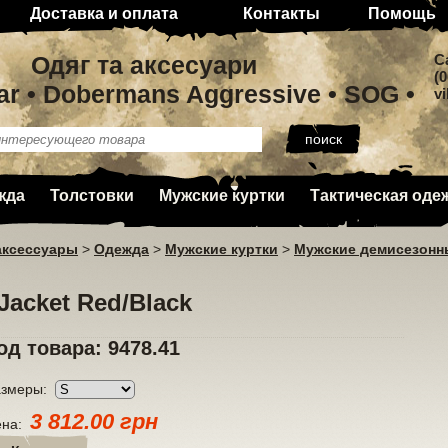
Доставка и оплата
Контакты
Помощь
Одяг та аксесуари
C
(0
ar • Dobermans Aggressive • SOG •
v
жда
Толстовки
Мужские куртки
Тактическая оде
аксессуары
>
Одежда
>
Мужские куртки
>
Мужские демисезонн
Jacket Red/Black
од товара: 9478.41
азмеры:
3 812.00 грн
ена: