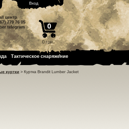
Вход
all центр
67) 779 76 05
0
iber telegram
0 грн.
жда
Тактическое снаряжение
ые куртки
>
Куртка Brandit Lumber Jacket