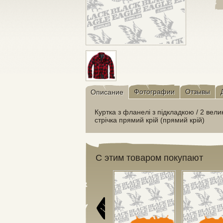
Фотографии
Отзывы
Описание
Куртка з фланелі з підкладкою / 2 вели
стрічка прямий крій (прямий крій)
С этим товаром покупают