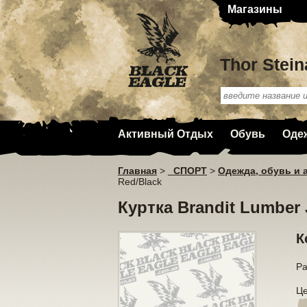
Магазины
Thor Stein
Активный Отдых
Обувь
Оде
Главная
>
_СПОРТ
>
Одежда, обувь и 
Red/Black
Куртка Brandit Lumber 
К
Р
Ц