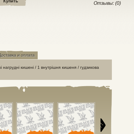
Купить
Отзывы: (0)
Доставка и оплата
кі нагрудні кишені / 1 внутрішня кишеня / гудзикова