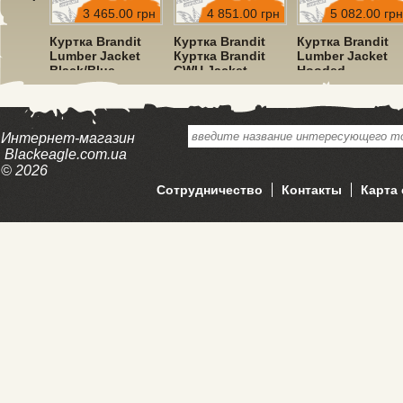
00 грн
3 465.00 грн
4 851.00 грн
5 082.00 грн
dit
Куртка Brandit
Куртка Brandit
Куртка Brandit
ket
Lumber Jacket
Куртка Brandit
Lumber Jacket
Black/Blue
CWU Jacket
Hooded
Hooded Olive
Red/Black
Интернет-магазин
Blackeagle.com.ua
© 2026
Сотрудничество
Контакты
Карта 