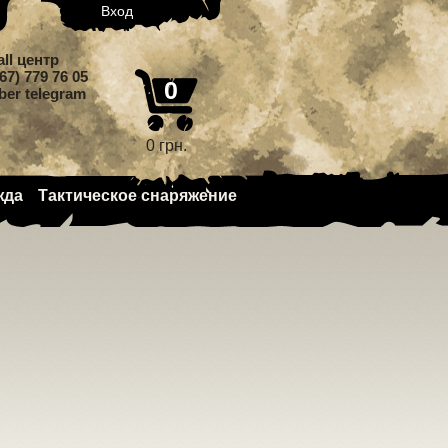
Вход
all центр
67) 779 76 05
0
iber telegram
0 грн.
жда
Тактическое снаряжение