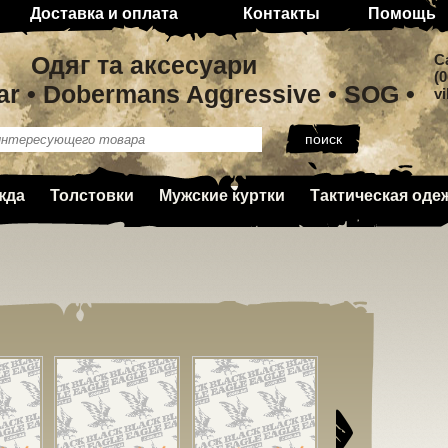
Доставка и оплата
Контакты
Помощь
Одяг та аксесуари
C
(0
ar • Dobermans Aggressive • SOG •
v
жда
Толстовки
Мужские куртки
Тактическая оде