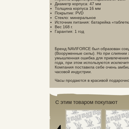
Диаметр корпуса: 47 мм
Толщина корпуса 16 мм
Покрытие: PVD
Стекло: минеральное
Источник питания: батарейка «таблетк
Вес 168 г.
Гарантия: 1 год
Бренд NAVIFORCE был образован соед
(Вооруженные силы). Но при слиянии 
умышленная ошибка для привлечения
года, при этом используются исключит
Компания поставила себе очень амбици
часовой индустрии.
Часы продаются в красивой подарочно
С этим товаром покупают