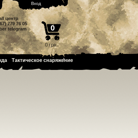
Вход
all центр
67) 779 76 05
0
iber telegram
0 грн.
жда
Тактическое снаряжение