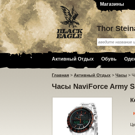
Магазины
Thor Stein
Активный Отдых
Обувь
Оде
Главная
>
Активный Отдых
>
Часы
>
Ч
Часы NaviForce Army 
К
Ц