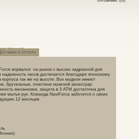
Доставка и оплата
Force ворвался на рынок с высоко задранной для
и надежность часов достигается благодаря японскому
 корпуса так же на высоте. Все модели имеют
е, брутальные, поистине мужской аксессуар.
ость механизма, защита в 3 ATM достаточна для
емя мытья рук. Команда NaviForce заботится о своих
одукцию 12 месяцев.
аль
Япония)