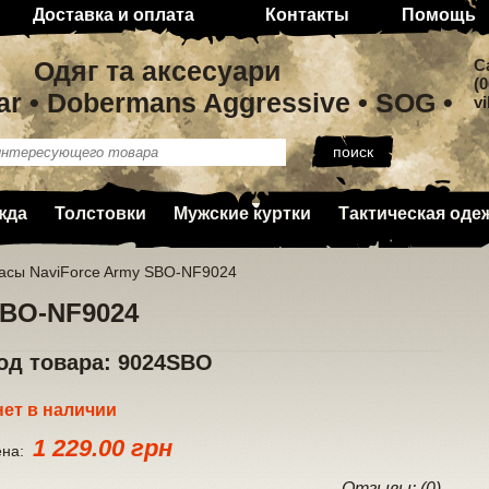
Доставка и оплата
Контакты
Помощь
Одяг та аксесуари
C
(0
ar • Dobermans Aggressive • SOG •
v
жда
Толстовки
Мужские куртки
Тактическая оде
асы NaviForce Army SBO-NF9024
SBO-NF9024
од товара: 9024SBO
нет в наличии
1 229.00 грн
ена:
Отзывы: (0)