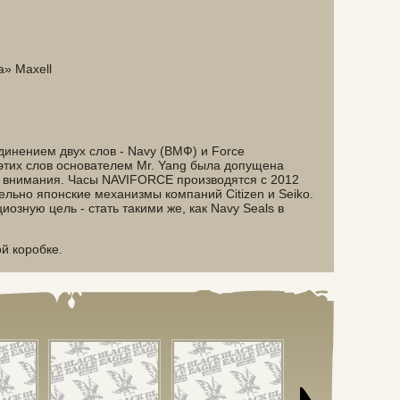
а» Maxell
инением двух слов - Navy (ВМФ) и Force
этих слов основателем Mr. Yang была допущена
 внимания. Часы NAVIFORCE производятся с 2012
ельно японские механизмы компаний Citizen и Seiko.
озную цель - стать такими же, как Navy Seals в
й коробке.