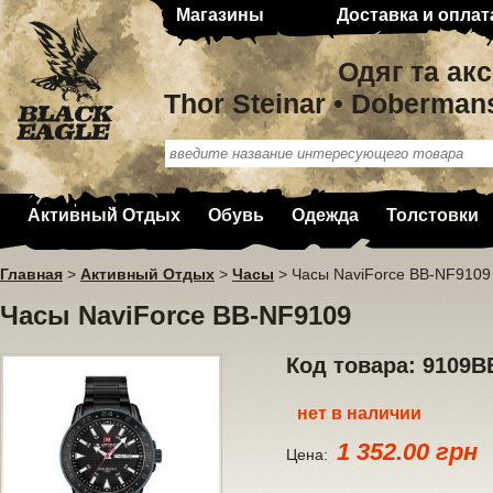
Магазины
Доставка и оплат
Одяг та ак
Thor Steinar • Doberman
Активный Отдых
Обувь
Одежда
Толстовки
Главная
>
Активный Отдых
>
Часы
>
Часы NaviForce BB-NF9109
Часы NaviForce BB-NF9109
Код товара: 9109B
нет в наличии
1 352.00 грн
Цена: