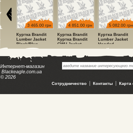
00 грн
3 465.00 грн
4 851.00 грн
5 082.00 грн
dit
Куртка Brandit
Куртка Brandit
Куртка Brandit
ket
Lumber Jacket
Куртка Brandit
Lumber Jacket
Black/Blue
CWU Jacket
Hooded
Hooded Olive
Red/Black
Интернет-магазин
Blackeagle.com.ua
© 2026
Сотрудничество
Контакты
Карта 