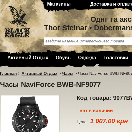
Магазины
Доставка и оплат
Одяг та ак
Thor Steinar • Doberman
Активный Отдых
Обувь
Одежда
Толстовки
Главная
>
Активный Отдых
>
Часы
>
Часы NaviForce BWB-NF90
Часы NaviForce BWB-NF9077
Код товара: 9077
нет в наличии
1 007.00 грн
Цена: