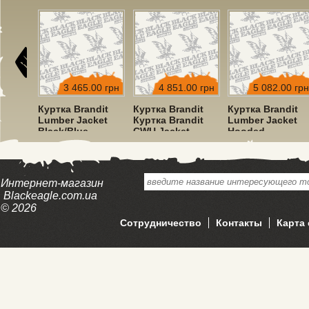
00 грн
3 465.00 грн
4 851.00 грн
5 082.00 грн
dit
Куртка Brandit
Куртка Brandit
Куртка Brandit
ket
Lumber Jacket
Куртка Brandit
Lumber Jacket
Black/Blue
CWU Jacket
Hooded
Hooded Olive
Red/Black
Интернет-магазин
Blackeagle.com.ua
© 2026
Сотрудничество
Контакты
Карта 