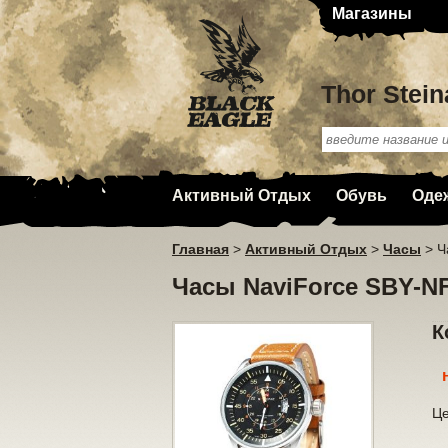
Магазины
Thor Stein
Активный Отдых
Обувь
Оде
Главная
>
Активный Отдых
>
Часы
>
Ч
Часы NaviForce SBY-N
К
Ц