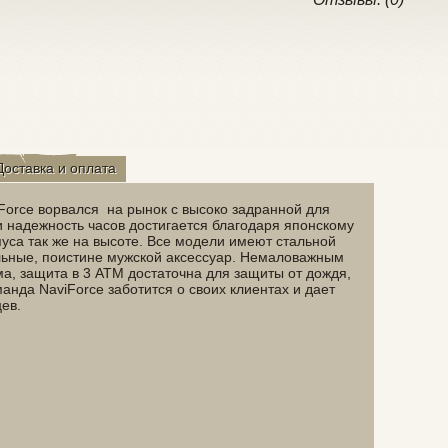
Доставка и оплата
Force ворвался на рынок с высоко задранной для
и надежность часов достигается благодаря японскому
уса так же на высоте. Все модели имеют стальной
льные, поистине мужской аксессуар. Немаловажным
, защита в 3 ATM достаточна для защиты от дождя,
манда NaviForce заботится о своих клиентах и дает
цев.