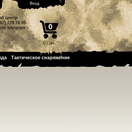
Вход
all центр
67) 779 76 05
0
iber telegram
0 грн.
жда
Тактическое снаряжение