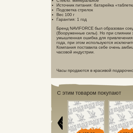
Стекло: минеральное
Источник питания: батарейка «таблетк
Подсветка стрелок
Вес 100 г
Гарантия: 1 год
Бренд NAVIFORCE был образован соед
(Вооруженные силы). Но при слиянии 
умышленная ошибка для привлечения
года, при этом используются исключит
Компания поставила себе очень амбици
часовой индустрии.
Часы продаются в красивой подарочно
С этим товаром покупают