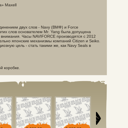
а» Maxell
инением двух слов - Navy (ВМФ) и Force
этих слов основателем Mr. Yang была допущена
 внимания. Часы NAVIFORCE производятся с 2012
ельно японские механизмы компаний Citizen и Seiko.
озную цель - стать такими же, как Navy Seals в
й коробке.