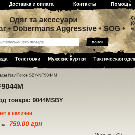
Доставка и оплата
Контакты
Помощь
Одяг та аксесуари
C
(0
ar • Dobermans Aggressive • SOG •
v
жда
Толстовки
Мужские куртки
Тактическая оде
асы NaviForce SBY-NF9044M
F9044M
од товара: 9044MSBY
нет в наличии
759.00 грн
ена:
Отзывы: (0)