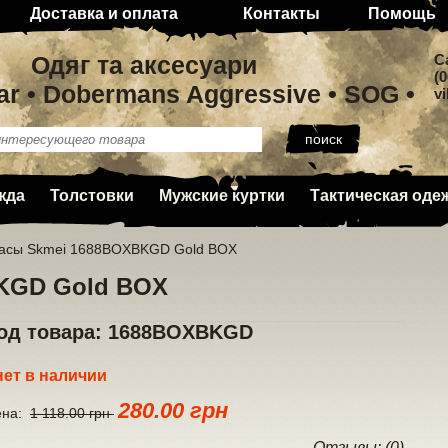
Доставка и оплата
Контакты
Помощь
Одяг та аксесуари
C
(0
ar • Dobermans Aggressive • SOG •
v
жда
Толстовки
Мужские куртки
Тактическая оде
асы Skmei 1688BOXBKGD Gold BOX
KGD Gold BOX
од товара: 1688BOXBKGD
нет в наличии
280.00 грн
ена:
1 118.00 грн
Отзывы: (0)