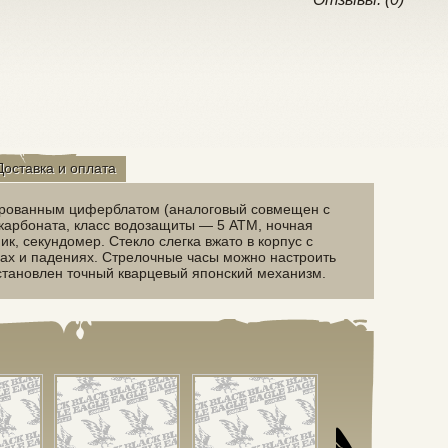
Доставка и оплата
ированным циферблатом (аналоговый совмещен с
икарбоната, класс водозащиты — 5 АТМ, ночная
к, секундомер. Стекло слегка вжато в корпус с
ах и падениях. Стрелочные часы можно настроить
установлен точный кварцевый японский механизм.