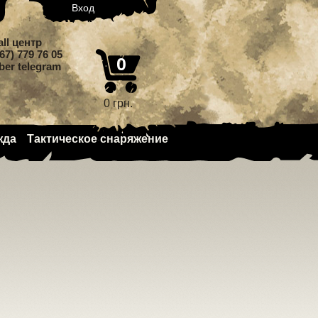
Вход
all центр
67) 779 76 05
0
iber telegram
0 грн.
жда
Тактическое снаряжение