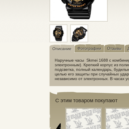
Фотографии
Отзывы
Описание
Наручные часы Skmei 1688 с комбин
электронным). Крепкий корпус из пол
подсветка, полный календарь, будильни
целью его защиты при случайных удар
независимо от электронных. В часах 
С этим товаром покупают