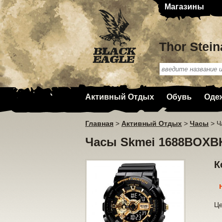
Магазины
Thor Stein
Активный Отдых
Обувь
Оде
Главная
>
Активный Отдых
>
Часы
>
Ч
Часы Skmei 1688BOXB
К
Ц