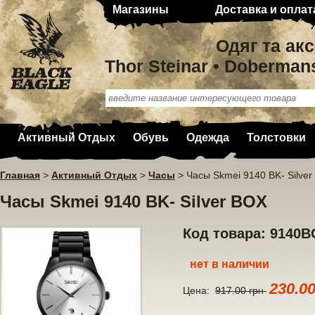
Магазины
Доставка и оплат
Одяг та ак
Thor Steinar • Doberman
Активный Отдых
Обувь
Одежда
Толстовки
Главная
>
Активный Отдых
>
Часы
>
Часы Skmei 9140 BK- Silve
Часы Skmei 9140 BK- Silver BOX
Код товара: 9140
нет в наличии
230.0
Цена:
917.00 грн