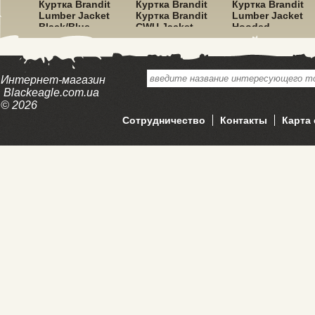
dit
Куртка Brandit
Куртка Brandit
Куртка Brandit
ket
Lumber Jacket
Куртка Brandit
Lumber Jacket
Black/Blue
CWU Jacket
Hooded
Hooded Olive
Red/Black
Интернет-магазин
Blackeagle.com.ua
© 2026
Сотрудничество
Контакты
Карта 