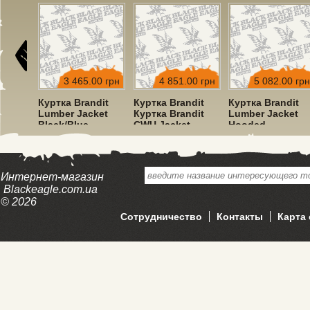
00 грн
3 465.00 грн
4 851.00 грн
5 082.00 грн
dit
Куртка Brandit
Куртка Brandit
Куртка Brandit
ket
Lumber Jacket
Куртка Brandit
Lumber Jacket
Black/Blue
CWU Jacket
Hooded
Hooded Olive
Red/Black
Интернет-магазин
Blackeagle.com.ua
© 2026
Сотрудничество
Контакты
Карта 