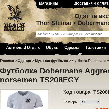
Магазины
Доставка и оплат
Одяг та ак
Thor Steinar • Doberman
Активный Отдых
Обувь
Одежда
Толстовки
Главная
>
Одежда
>
Мужские футболки
>
Футболка Dobermans A
Футболка Dobermans Aggres
norsemen TS208EGY
Код товара: TS20
Размеры: