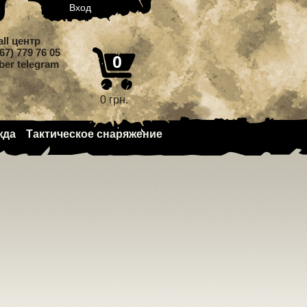
Вход
all центр
67) 779 76 05
0
iber telegram
0 грн.
жда
Тактическое снаряжение