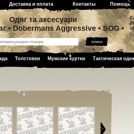
Доставка и оплата
Контакты
Помощь
Одяг та аксесуари
C
(0
ar • Dobermans Aggressive • SOG •
v
жда
Толстовки
Мужские куртки
Тактическая оде