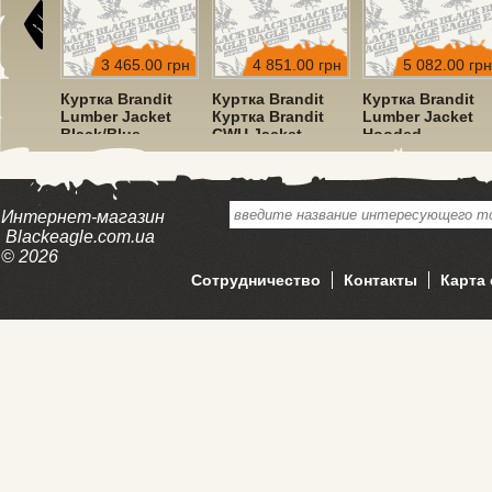
00 грн
3 465.00 грн
4 851.00 грн
5 082.00 грн
dit
Куртка Brandit
Куртка Brandit
Куртка Brandit
ket
Lumber Jacket
Куртка Brandit
Lumber Jacket
Black/Blue
CWU Jacket
Hooded
Hooded Olive
Red/Black
Интернет-магазин
Blackeagle.com.ua
© 2026
Сотрудничество
Контакты
Карта 