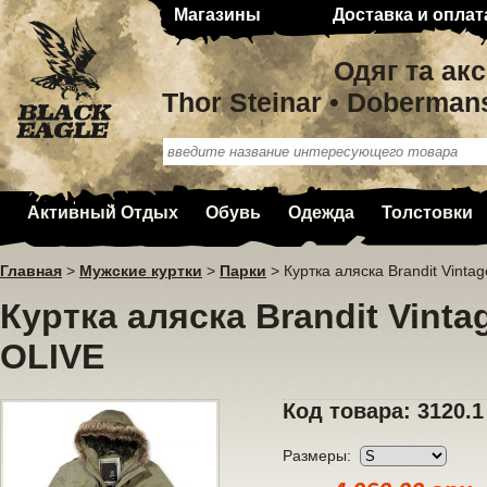
Магазины
Доставка и оплат
Одяг та ак
Thor Steinar • Doberman
Активный Отдых
Обувь
Одежда
Толстовки
Главная
>
Мужские куртки
>
Парки
>
Куртка аляска Brandit Vinta
Куртка аляска Brandit Vinta
OLIVE
Код товара: 3120.1
Размеры: