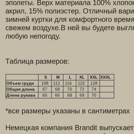
эполеты. Верх материала 100% хлопо
акрил, 15% полиэстер. Отличный вари
зимней куртки для комфортного врем
свежем воздухе.В ней вы будете выгл
любую непогоду.
Таблица размеров:
S
M
L
XL
XXL
XXXL
Объем груди
108
112
116
122
128
Общая длина
67
68
70
72
74
Длина рукава
65
66
68
69
70
*все размеры указаны в сантиметрах
Немецкая компания Brandit выпускает