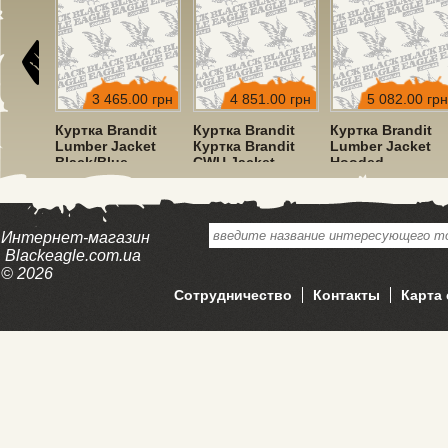
00 грн
3 465.00 грн
4 851.00 грн
5 082.00 грн
dit
Куртка Brandit
Куртка Brandit
Куртка Brandit
ket
Lumber Jacket
Куртка Brandit
Lumber Jacket
Black/Blue
CWU Jacket
Hooded
Hooded Olive
Red/Black
Интернет-магазин
Blackeagle.com.ua
© 2026
Сотрудничество
Контакты
Карта 