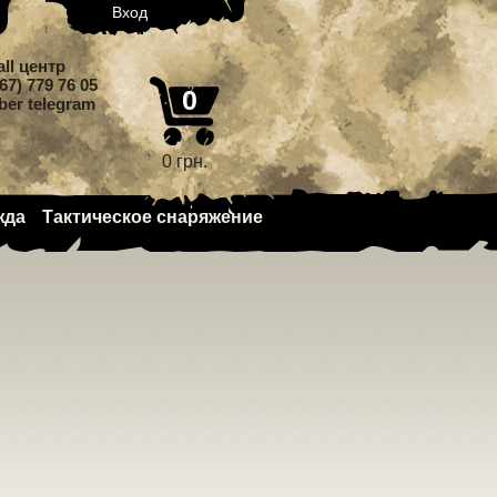
Вход
all центр
67) 779 76 05
0
iber telegram
0 грн.
жда
Тактическое снаряжение