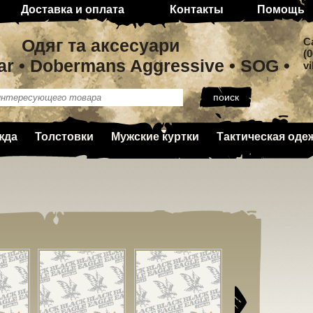
Доставка и оплата
Контакты
Помощь
Одяг та аксесуари
C
(0
ar • Dobermans Aggressive • SOG •
v
жда
Толстовки
Мужские куртки
Тактическая оде