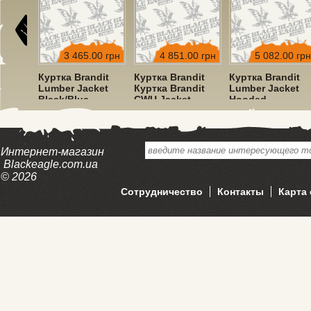
00 грн
3 465.00 грн
4 851.00 грн
5 082.00 грн
dit
Куртка Brandit
Куртка Brandit
Куртка Brandit
ket
Lumber Jacket
Куртка Brandit
Lumber Jacket
Black/Blue
CWU Jacket
Hooded
Hooded Olive
Red/Black
Интернет-магазин
Blackeagle.com.ua
© 2026
Сотрудничество
Контакты
Карта 