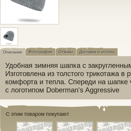
Фотографии
Отзывы
Доставка и оплата
Описание
Удобная зимняя шапка с закругленны
Изготовлена из толстого трикотажа в 
комфорта и тепла. Спереди на шапке
с логотипом Doberman's Aggressive
С этим товаром покупают