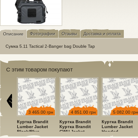
Фотографии
Отзывы
Доставка и оплата
Описание
Сумка 5.11 Tactical 2-Banger bag Double Tap
С этим товаром покупают
00 грн
3 465.00 грн
4 851.00 грн
5 082.00 грн
dit
Куртка Brandit
Куртка Brandit
Куртка Brandit
ket
Lumber Jacket
Куртка Brandit
Lumber Jacket
Black/Blue
CWU Jacket
Hooded
Hooded Olive
Red/Black