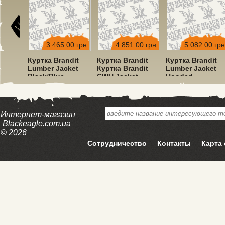
00 грн
3 465.00 грн
4 851.00 грн
5 082.00 грн
dit
Куртка Brandit
Куртка Brandit
Куртка Brandit
ket
Lumber Jacket
Куртка Brandit
Lumber Jacket
Black/Blue
CWU Jacket
Hooded
Hooded Olive
Red/Black
Интернет-магазин
Blackeagle.com.ua
© 2026
Сотрудничество
Контакты
Карта 