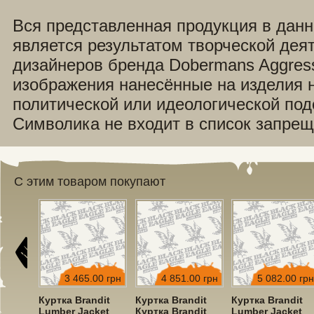
Вся представленная продукция в дан
является результатом творческой дея
дизайнеров бренда Dobermans Aggress
изображения нанесённые на изделия н
политической или идеологической под
Символика не входит в список запрещ
С этим товаром покупают
00 грн
3 465.00 грн
4 851.00 грн
5 082.00 грн
dit
Куртка Brandit
Куртка Brandit
Куртка Brandit
ket
Lumber Jacket
Куртка Brandit
Lumber Jacket