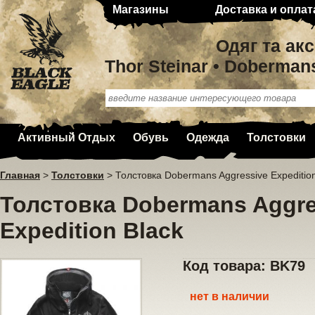
Магазины
Доставка и оплат
Одяг та ак
Thor Steinar • Doberman
Активный Отдых
Обувь
Одежда
Толстовки
Главная
>
Толстовки
>
Толстовка Dobermans Aggressive Expedition
Толстовка Dobermans Aggre
Expedition Black
Код товара: BK79
нет в наличии