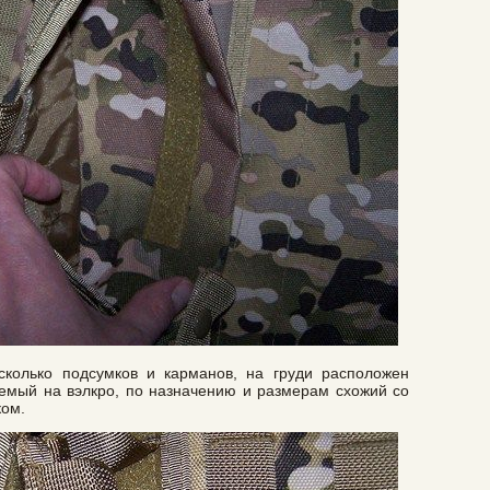
колько подсумков и карманов, на груди расположен
аемый на вэлкро, по назначению и размерам схожий со
ом.