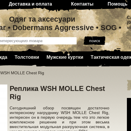
Доставка и оплата
Контакты
Помощь
Одяг та аксесуари
C
(0
ar • Dobermans Aggressive • SOG •
v
жда
Толстовки
Мужские куртки
Тактическая оде
 WSH MOLLE Chest Rig
Реплика WSH MOLLE Chest
Rig
Сегодняшний обзор посвящен достаточно
интересному нагруднику WSH MOLLE Chest Rig,
интересен он в первую очередь тем что это легкое
комплексное решение и при этом весьма
вместительная модульная разгрузочная система, в