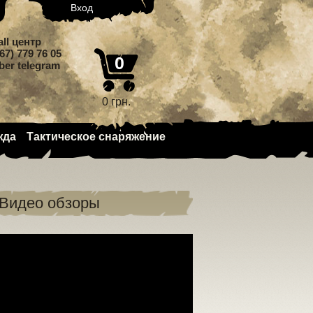
Вход
all центр
67) 779 76 05
0
iber telegram
0 грн.
жда
Тактическое снаряжение
Видео обзоры