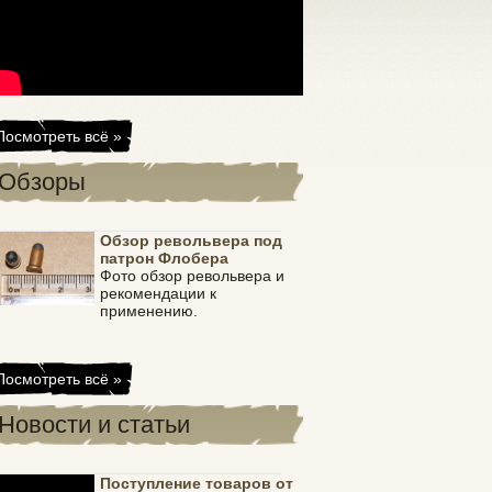
Посмотреть всё »
Обзоры
Обзор револьвера под
патрон Флобера
Фото обзор револьвера и
рекомендации к
применению.
Посмотреть всё »
Новости и статьи
Поступление товаров от